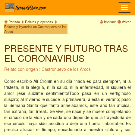
Toggl
navig
Portada
Relatos y leyendas
Imprimir
Volver
Relatos y leyendas en Castronuevo de los
Arcos
PRESENTE Y FUTURO TRAS
EL CORONAVIRUS
Relato con origen : Castronuevo de los Arcos
Como escribió Ali Cronin en su día “nada es para siempre”, ni la
tristeza, ni la alegría, ni la salud, ni la enfermedad, ni siquiera el
amor ¡ese sublime sentimiento!Todo pasa en un vertiginoso
suspiro; al invierno le sucede la primavera, a ésta el verano; pasó
la Semana Santa que tanto anhelábamos, este año tan atípica,
tan extraña, tan irreal.. Se vive, se nace y se muere completando
el círculo de la vida y de cada uno depende que la trayectoria de
ese círculo haya sido anodina o deje una huella imborrable. Es
preciso atrapar el tiempo, encadenarlo a nuestra cintura y ser