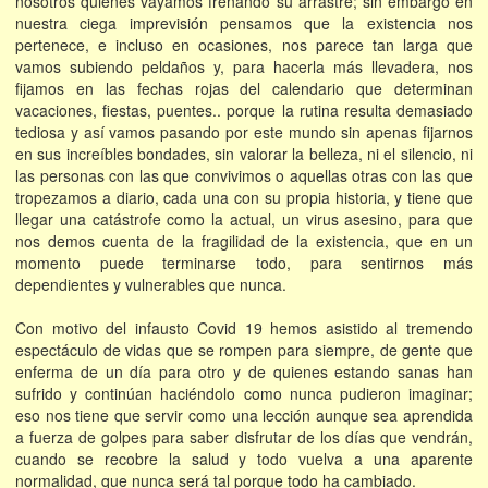
nosotros quienes vayamos frenando su arrastre; sin embargo en
nuestra ciega imprevisión pensamos que la existencia nos
pertenece, e incluso en ocasiones, nos parece tan larga que
vamos subiendo peldaños y, para hacerla más llevadera, nos
fijamos en las fechas rojas del calendario que determinan
vacaciones, fiestas, puentes.. porque la rutina resulta demasiado
tediosa y así vamos pasando por este mundo sin apenas fijarnos
en sus increíbles bondades, sin valorar la belleza, ni el silencio, ni
las personas con las que convivimos o aquellas otras con las que
tropezamos a diario, cada una con su propia historia, y tiene que
llegar una catástrofe como la actual, un virus asesino, para que
nos demos cuenta de la fragilidad de la existencia, que en un
momento puede terminarse todo, para sentirnos más
dependientes y vulnerables que nunca.
Con motivo del infausto Covid 19 hemos asistido al tremendo
espectáculo de vidas que se rompen para siempre, de gente que
enferma de un día para otro y de quienes estando sanas han
sufrido y continúan haciéndolo como nunca pudieron imaginar;
eso nos tiene que servir como una lección aunque sea aprendida
a fuerza de golpes para saber disfrutar de los días que vendrán,
cuando se recobre la salud y todo vuelva a una aparente
normalidad, que nunca será tal porque todo ha cambiado.