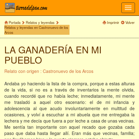
Toggl
navig
Portada
Relatos y leyendas
Imprimir
Volver
Relatos y leyendas en Castronuevo de los
Arcos
LA GANADERÍA EN MI
PUEBLO
Relato con origen : Castronuevo de los Arcos
Andaba yo haciendo la lista de la compra, porque a estas alturas
de la vida, si no es a través de inventarios la mente olvida,
cuando recordé que no había leche; inmediatamente, mi mente
me trasladó a aquel otro escenario: el de mi infancia y
adolescencia al que acudo involuntariamente en multitud de
ocasiones, y volví a escuchar a mi abuela que me entregaba la
lechera y me decía que fuera a por leche a casa de unas vecinas.
Me sentía tan importante con aquel recado que gozaba cada
paso que daba hasta llegar allí. Eran más que vecinas, familia;