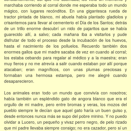
marchaba corriendo al corral donde me esperaba todo un mundo
mágico, con lugares recónditos. En una gigantesca rueda de
tractor pintada de blanco, mi abuela había plantado gladiolos y
crisantemos para llevar al cementerio el Día de los Santos; detrás
de un trillo enorme descubrí un nido de pajaritos que se había
guarecido allí, a salvo; cada mañana iba a visitarlos y pude
disfrutar de todo el proceso desde la incubación de los huevos,
hasta el nacimiento de los polluelos. Recuerdo también dos
enormes gallos que mi madre sacaba de vez en cuando al corral;
los estaba cebando para regalar al médico y a la maestra; eran
muy fieros y no me atrevía a salir cuando estaban por allí porque
atacaban; eran magníficos, con unas plumas preciosas y
formaban una hermosa estampa, pero me alegré cuando
desaparecieron.
Los animales eran todo un mundo que convivía con nosotros;
había también un espléndido gato de angora blanco que era el
orgullo de mi madre, pero entre bromas y veras, los mozos del
pueblo siempre le decían que aquel gato haría un buen guiso y,
desde entonces nunca más se supo del pobre minino. Y no puedo
olvidar a Lucero, un pequeño y vivaz perro negro, de pelo rizado
que mi padre llevaba siempre consigo; no era cazador, pero sí un