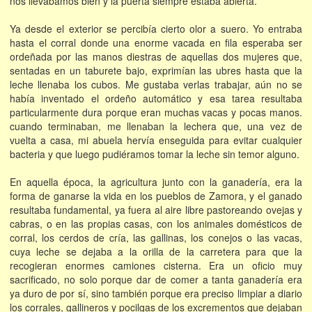
nos llevábamos bien y la puerta siempre estaba abierta.
Ya desde el exterior se percibía cierto olor a suero. Yo entraba
hasta el corral donde una enorme vacada en fila esperaba ser
ordeñada por las manos diestras de aquellas dos mujeres que,
sentadas en un taburete bajo, exprimían las ubres hasta que la
leche llenaba los cubos. Me gustaba verlas trabajar, aún no se
había inventado el ordeño automático y esa tarea resultaba
particularmente dura porque eran muchas vacas y pocas manos.
cuando terminaban, me llenaban la lechera que, una vez de
vuelta a casa, mi abuela hervía enseguida para evitar cualquier
bacteria y que luego pudiéramos tomar la leche sin temor alguno.
En aquella época, la agricultura junto con la ganadería, era la
forma de ganarse la vida en los pueblos de Zamora, y el ganado
resultaba fundamental, ya fuera al aire libre pastoreando ovejas y
cabras, o en las propias casas, con los animales domésticos de
corral, los cerdos de cría, las gallinas, los conejos o las vacas,
cuya leche se dejaba a la orilla de la carretera para que la
recogieran enormes camiones cisterna. Era un oficio muy
sacrificado, no solo porque dar de comer a tanta ganadería era
ya duro de por sí, sino también porque era preciso limpiar a diario
los corrales, gallineros y pocilgas de los excrementos que dejaban