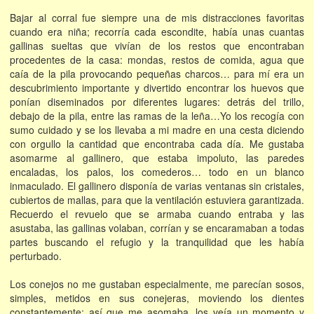
Bajar al corral fue siempre una de mis distracciones favoritas
cuando era niña; recorría cada escondite, había unas cuantas
gallinas sueltas que vivían de los restos que encontraban
procedentes de la casa: mondas, restos de comida, agua que
caía de la pila provocando pequeñas charcos… para mí era un
descubrimiento importante y divertido encontrar los huevos que
ponían diseminados por diferentes lugares: detrás del trillo,
debajo de la pila, entre las ramas de la leña…Yo los recogía con
sumo cuidado y se los llevaba a mi madre en una cesta diciendo
con orgullo la cantidad que encontraba cada día. Me gustaba
asomarme al gallinero, que estaba impoluto, las paredes
encaladas, los palos, los comederos… todo en un blanco
inmaculado. El gallinero disponía de varias ventanas sin cristales,
cubiertos de mallas, para que la ventilación estuviera garantizada.
Recuerdo el revuelo que se armaba cuando entraba y las
asustaba, las gallinas volaban, corrían y se encaramaban a todas
partes buscando el refugio y la tranquilidad que les había
perturbado.
Los conejos no me gustaban especialmente, me parecían sosos,
simples, metidos en sus conejeras, moviendo los dientes
constantemente; así que me asomaba, los veía un momento y