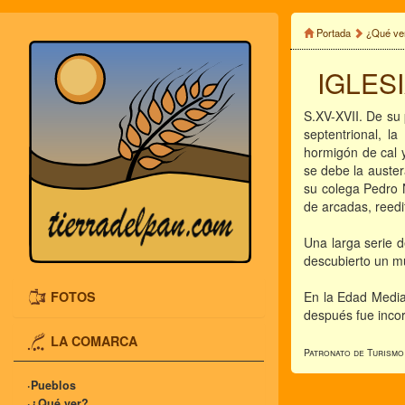
Portada
¿Qué ve
IGLES
S.XV-XVII. De su 
septentrional, l
hormigón de cal 
se debe la auster
su colega Pedro 
de arcadas, reed
Una larga serie d
descubierto un mu
FOTOS
En la Edad Media 
después fue incor
LA COMARCA
Patronato de Turismo
·Pueblos
·¿Qué ver?