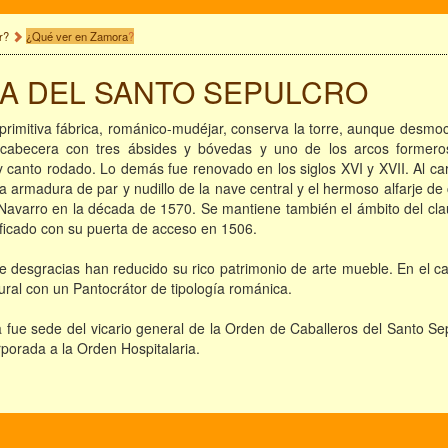
r?
¿Qué ver en Zamora
?
IA DEL SANTO SEPULCRO
primitiva fábrica, románico-mudéjar, conserva la torre, aunque desmo
a cabecera con tres ábsides y bóvedas y uno de los arcos formeros
y canto rodado. Lo demás fue renovado en los siglos XVI y XVII. Al c
a armadura de par y nudillo de la nave central y el hermoso alfarje de
Navarro en la década de 1570. Se mantiene también el ámbito del cla
ificado con su puerta de acceso en 1506.
e desgracias han reducido su rico patrimonio de arte mueble. En el c
ral con un Pantocrátor de tipología románica.
fue sede del vicario general de la Orden de Caballeros del Santo Sepu
porada a la Orden Hospitalaria.