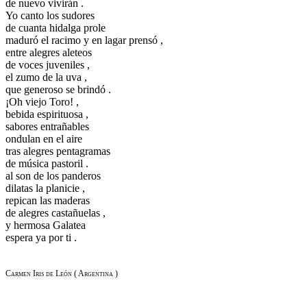
de nuevo vivirán .
Yo canto los sudores
de cuanta hidalga prole
maduró el racimo y en lagar prensó ,
entre alegres aleteos
de voces juveniles ,
el zumo de la uva ,
que generoso se brindó .
¡Oh viejo Toro! ,
bebida espirituosa ,
sabores entrañables
ondulan en el aire
tras alegres pentagramas
de música pastoril .
al son de los panderos
dilatas la planicie ,
repican las maderas
de alegres castañuelas ,
y hermosa Galatea
espera ya por ti .
Carmen Iris de León ( Argentina )