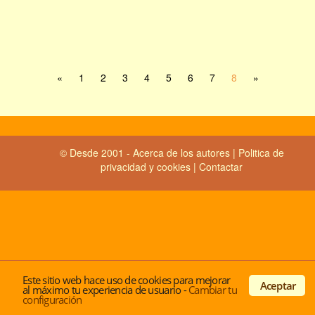
«
1
2
3
4
5
6
7
8
»
© Desde 2001 -
Acerca de los autores
|
Politica de
privacidad y cookies
|
Contactar
Este sitio web hace uso de cookies para mejorar
Aceptar
al máximo tu experiencia de usuario
-
Cambiar tu
configuración