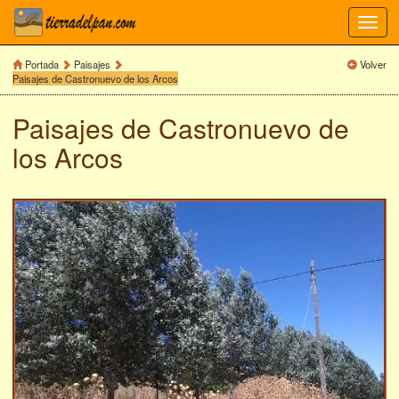
Toggl
navig
Portada
Paisajes
Volver
Paisajes de Castronuevo de los Arcos
Paisajes de Castronuevo de
los Arcos