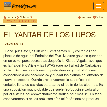
Toggl
navig
Portada
Noticias
Imprimir
Volver
EL YANTAR DE LOS LUPOS
EL YANTAR DE LOS LUPOS
2024-05-13
Bueno, pues ayer, es un decir, estábamos muy contentos con
plenitud de agua del Embalse del Esla. Nuestro gozo ha quedado
en un pozo, pues pocos días después la Ría de Vegalatrave, que
es la ría del Río Aliste y las FAYAS (que no Fallas) de Carbajales
se han visto vacías y llenas de podredumbre y mal olor como
consecuencia del desembalse y quedar las hierbas del entorno de
nuevo en secano. Quizás pronto veamos la superficie del
embalse llena de gaviotas para darse el festín de los alburnos. Es
una suposición muy probable que suele reproducirse cada año
por el sistema del aprovechamiento hídrico del embalse. En todo
caso veremos si en los próximos días tal fenómeno se produce.