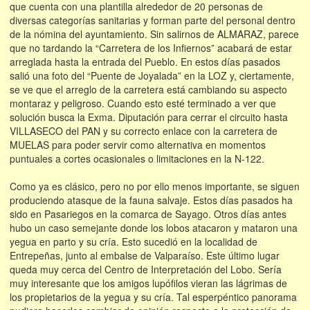
que cuenta con una plantilla alrededor de 20 personas de
diversas categorías sanitarias y forman parte del personal dentro
de la nómina del ayuntamiento. Sin salirnos de ALMARAZ, parece
que no tardando la “Carretera de los Infiernos” acabará de estar
arreglada hasta la entrada del Pueblo. En estos días pasados
salió una foto del “Puente de Joyalada” en la LOZ y, ciertamente,
se ve que el arreglo de la carretera está cambiando su aspecto
montaraz y peligroso. Cuando esto esté terminado a ver que
solución busca la Exma. Diputación para cerrar el circuito hasta
VILLASECO del PAN y su correcto enlace con la carretera de
MUELAS para poder servir como alternativa en momentos
puntuales a cortes ocasionales o limitaciones en la N-122.
Como ya es clásico, pero no por ello menos importante, se siguen
produciendo atasque de la fauna salvaje. Estos días pasados ha
sido en Pasariegos en la comarca de Sayago. Otros días antes
hubo un caso semejante donde los lobos atacaron y mataron una
yegua en parto y su cría. Esto sucedió en la localidad de
Entrepeñas, junto al embalse de Valparaíso. Este último lugar
queda muy cerca del Centro de Interpretación del Lobo. Sería
muy interesante que los amigos lupófilos vieran las lágrimas de
los propietarios de la yegua y su cría. Tal esperpéntico panorama