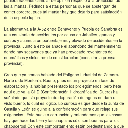
pudiera hacerles cambiar de opinión respecto a la protección de
las alimañas. Pedimos a estas personas que se abstengan de
comer cordero, pues tal manjar hay que dejarlo para satisfacción
de la especie lupina.
La alternativa a la A-52 entre Benavente y Puebla de Sanabria es
una constante de accidentes por causa de Jabalíes, gamos y
corzos y acumula un porcentaje muy elevado de accidentes en la
provincia. Junto a esto se añade el abandono del mantenimiento
donde hay socavones que ya han provocado reventones de
neumáticos y siniestros de consideración (consultar la prensa
provincial).
Creo que ya hemos hablado del Polígono Industrial de Zamora-
Norte o de Monforra. Bueno, pues es un proyecto en fase de
elaboración y la habían presentado los prolegómenos, pero hete
aquí que ya la CHD (Confederación Hidrográfica del Duero) ha
señalado que sin proyecto de depuración de aguas no dará el
visto bueno, lo cual es lógico. Lo curioso es que desde la Junta de
Castilla y León se guiñe a la confederación para que relaje sus
exigencias. ¡Esto huele a corrupción y entendemos que las cosas
hay que hacerlas bien y las chapuzas sólo son buenas para los
chapuceros! Con este comportamiento están predestinando a que