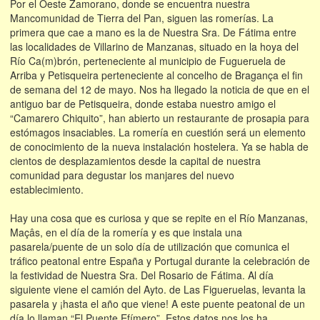
Por el Oeste Zamorano, donde se encuentra nuestra
Mancomunidad de Tierra del Pan, siguen las romerías. La
primera que cae a mano es la de Nuestra Sra. De Fátima entre
las localidades de Villarino de Manzanas, situado en la hoya del
Río Ca(m)brón, perteneciente al municipio de Fugueruela de
Arriba y Petisqueira perteneciente al concelho de Bragança el fin
de semana del 12 de mayo. Nos ha llegado la noticia de que en el
antiguo bar de Petisqueira, donde estaba nuestro amigo el
“Camarero Chiquito”, han abierto un restaurante de prosapia para
estómagos insaciables. La romería en cuestión será un elemento
de conocimiento de la nueva instalación hostelera. Ya se habla de
cientos de desplazamientos desde la capital de nuestra
comunidad para degustar los manjares del nuevo
establecimiento.
Hay una cosa que es curiosa y que se repite en el Río Manzanas,
Maçâs, en el día de la romería y es que instala una
pasarela/puente de un solo día de utilización que comunica el
tráfico peatonal entre España y Portugal durante la celebración de
la festividad de Nuestra Sra. Del Rosario de Fátima. Al día
siguiente viene el camión del Ayto. de Las Figueruelas, levanta la
pasarela y ¡hasta el año que viene! A este puente peatonal de un
día lo llaman “El Puente Efímero”. Estos datos nos los ha