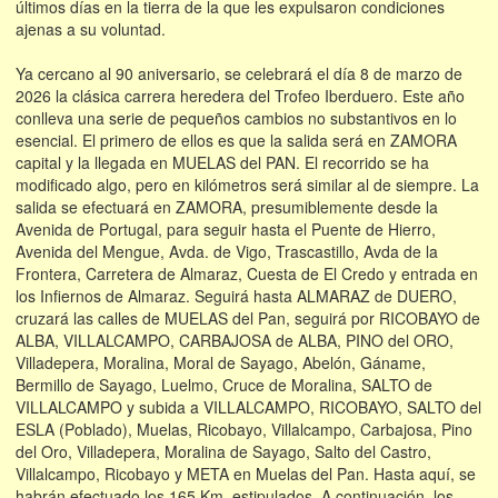
últimos días en la tierra de la que les expulsaron condiciones
ajenas a su voluntad.
Ya cercano al 90 aniversario, se celebrará el día 8 de marzo de
2026 la clásica carrera heredera del Trofeo Iberduero. Este año
conlleva una serie de pequeños cambios no substantivos en lo
esencial. El primero de ellos es que la salida será en ZAMORA
capital y la llegada en MUELAS del PAN. El recorrido se ha
modificado algo, pero en kilómetros será similar al de siempre. La
salida se efectuará en ZAMORA, presumiblemente desde la
Avenida de Portugal, para seguir hasta el Puente de Hierro,
Avenida del Mengue, Avda. de Vigo, Trascastillo, Avda de la
Frontera, Carretera de Almaraz, Cuesta de El Credo y entrada en
los Infiernos de Almaraz. Seguirá hasta ALMARAZ de DUERO,
cruzará las calles de MUELAS del Pan, seguirá por RICOBAYO de
ALBA, VILLALCAMPO, CARBAJOSA de ALBA, PINO del ORO,
Villadepera, Moralina, Moral de Sayago, Abelón, Gáname,
Bermillo de Sayago, Luelmo, Cruce de Moralina, SALTO de
VILLALCAMPO y subida a VILLALCAMPO, RICOBAYO, SALTO del
ESLA (Poblado), Muelas, Ricobayo, Villalcampo, Carbajosa, Pino
del Oro, Villadepera, Moralina de Sayago, Salto del Castro,
Villalcampo, Ricobayo y META en Muelas del Pan. Hasta aquí, se
habrán efectuado los 165 Km. estipulados. A continuación, los