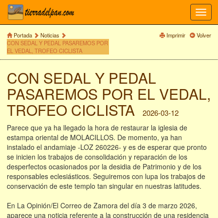
Toggl
navig
Portada
Noticias
Imprimir
Volver
CON SEDAL Y PEDAL PASAREMOS POR
EL VEDAL, TROFEO CICLISTA
CON SEDAL Y PEDAL
PASAREMOS POR EL VEDAL,
TROFEO CICLISTA
2026-03-12
Parece que ya ha llegado la hora de restaurar la iglesia de
estampa oriental de MOLACILLOS. De momento, ya han
instalado el andamiaje -LOZ 260226- y es de esperar que pronto
se inicien los trabajos de consolidación y reparación de los
desperfectos ocasionados por la desidia de Patrimonio y de los
responsables eclesiásticos. Seguiremos con lupa los trabajos de
conservación de este templo tan singular en nuestras latitudes.
En La Opinión/El Correo de Zamora del día 3 de marzo 2026,
aparece una noticia referente a la construcción de una residencia