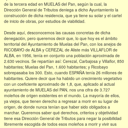
de la tercera edad en MUELAS del Pan, según la cual, la
Dirección General de Tributos deniega a dicho Ayuntamiento la
construcción de dicha residencia, que ya tiene su solar y el cartel
de inicio de obras, por estudios de viabilidad.
Desde aquí, desconocemos las causas concretas de dicha
denegación, pero queremos decir que, lo que hoy es el ámbito
territorial del Ayuntamiento de Muelas del Pan, con los anejos de
RICOBAYO de ALBA y CEREZAL de Aliste más VILLAFLOR de
ALBA, en 1956, tenía en conjunto una población aproximada de
2.630 vecinos. Se repartían así: Cerezal, Carbajosa y Villaflor, 850
habitantes; Muelas del Pan, 1.600 habitantes; y Ricobayo
sobrepasaba los 300. Esto, cuando ESPAÑA tenía 26 millones de
habitantes. Quiere decir que ha habido un crecimiento vegetativo
con un coeficiente aproximado de 1,8, que, aplicado al actual
ayuntamiento de MUELAS del PAN, nos una cifra de 3.727
moleños de origen existentes en el mundo. La mayoría de ellos,
ya viejos, que tienen derecho a regresar a morir en su lugar de
origen, de donde nunca tenían que haber sido obligados a
marchar. Queremos saber qué derechos, criterios y objetividad
tiene esa Dirección General de Tributos para negar la posibilidad
libremente escogida de todos esos moleños a morir y vivir sus