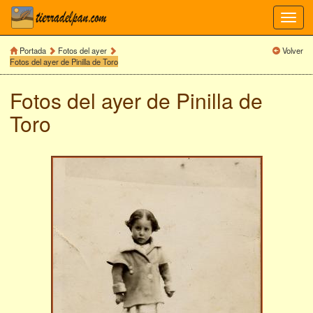
Toggl
navig
Portada
Fotos del ayer
Volver
Fotos del ayer de Pinilla de Toro
Fotos del ayer de
Pinilla de
Toro