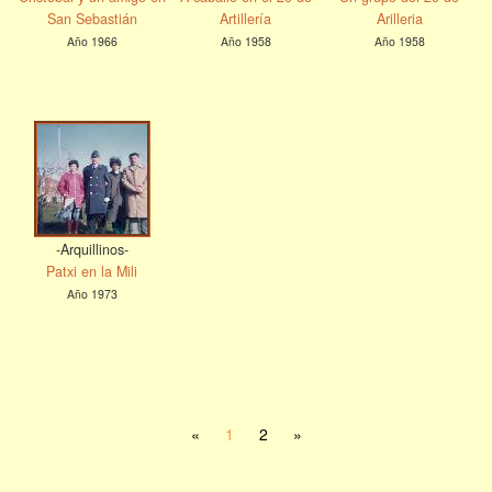
San Sebastián
Artillería
Arilleria
Año 1966
Año 1958
Año 1958
-Arquillinos-
Patxi en la Mili
Año 1973
«
1
2
»