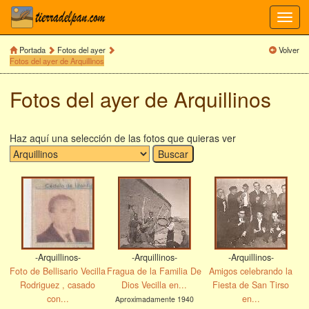
Toggl
navig
Portada
Fotos del ayer
Volver
Fotos del ayer de Arquillinos
Fotos del ayer de Arquillinos
Haz aquí una selección de las fotos que quieras ver
-Arquillinos-
-Arquillinos-
-Arquillinos-
Foto de Bellisario Vecilla
Fragua de la Familia De
Amigos celebrando la
Rodriguez , casado
Dios Vecilla en...
Fiesta de San Tirso
con...
en...
Aproximadamente 1940