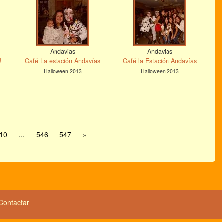
-Andavias-
-Andavias-
!
Café La estación Andavías
Café la Estación Andavías
Halloween 2013
Halloween 2013
10
...
546
547
»
Contactar