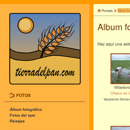
Portada
Album fo
Album fo
Haz aquí una sele
-Villardon
Charco en l
FOTOS
Vacaciones Seman
·Álbum fotográfico
·Fotos del ayer
·Paisajes