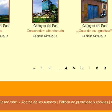
el Pan-
-Gallegos del Pan-
-Gallegos del Pan-
je
Cosechadora abandonada
¡¡¡Casa de los agüelicos!!
ta 2011
Semana santa 2011
Semana santa 2011
«
1
2
...
4
5
6
7
8
9
Desde 2001 -
Acerca de los autores
|
Politica de privacidad y cookies
|