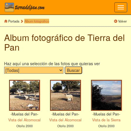
Toggl
navig
Portada
Album fotográfico
Volver
Album fotográfico de Tierra del
Pan
Haz aquí una selección de las fotos que quieras ver
-Muelas del Pan-
-Muelas del Pan-
-Muelas del Pan-
Vista del Alcornocal
Vista del Alcornocal
Vista de la Sierra
Otoño 2000
Otoño 2000
Otoño 2000