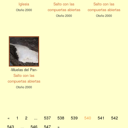
Iglesia
Salto con las
Salto con las
compuertas abiertas
compuertas abiertas
Otoño 2000
Otoño 2000
Otoño 2000
-Muelas del Pan-
Salto con las
compuertas abiertas
Otoño 2000
«
1
2
...
537
538
539
540
541
542
543
...
546
547
»