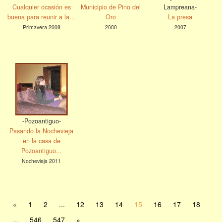
Cualquier ocasión es
Municipio de Pino del
Lampreana-
buena para reunir a la...
Oro
La presa
Primavera 2008
2000
2007
-Pozoantiguo-
Pasando la Nochevieja
en la casa de
Pozoantiguo...
Nochevieja 2011
«
1
2
...
12
13
14
15
16
17
18
...
546
547
»