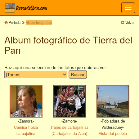
Toggl
navig
Portada
Album fotográfico
Volver
Album fotográfico de Tierra del
Pan
Haz aquí una selección de las fotos que quieras ver
-Zamora-
-Zamora-
-Pobladura de
Camisa típica
Trajes de carbajalinas
Valderaduey-
carbajalina
(Carbajales de Alba)
Vista del pueblo