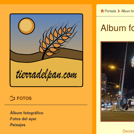
Portada
Album fo
Album f
FOTOS
·Álbum fotográfico
·Fotos del ayer
·Paisajes
Decora