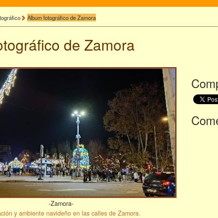
tográfico
Album fotográfico de Zamora
otográfico de
Zamora
Comp
Comen
-Zamora-
ción y ambiente navideño en las calles de Zamora.