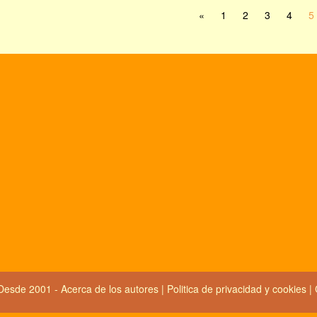
«
1
2
3
4
5
Desde 2001 -
Acerca de los autores
|
Politica de privacidad y cookies
|