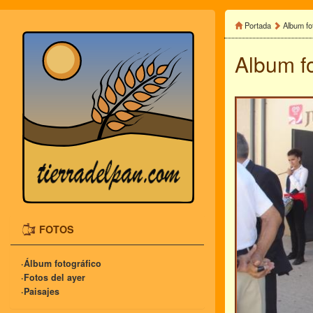
Portada
Album fo
Album f
FOTOS
·Álbum fotográfico
·Fotos del ayer
·Paisajes