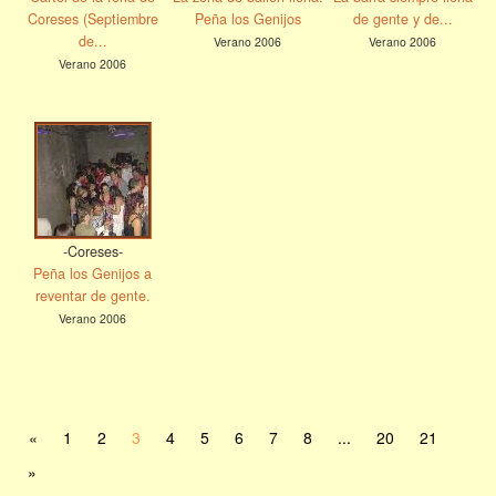
Coreses (Septiembre
Peña los Genijos
de gente y de...
de...
Verano 2006
Verano 2006
Verano 2006
-Coreses-
Peña los Genijos a
reventar de gente.
Verano 2006
«
1
2
3
4
5
6
7
8
...
20
21
»