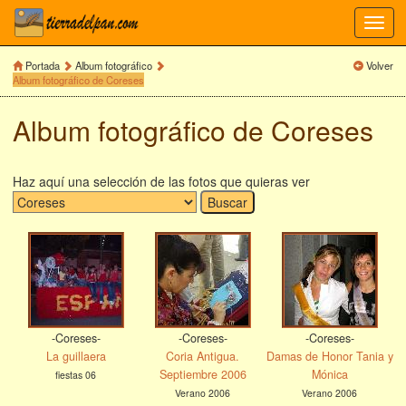
Toggl
navig
Portada
Album fotográfico
Volver
Album fotográfico de Coreses
Album fotográfico de Coreses
Haz aquí una selección de las fotos que quieras ver
-Coreses-
-Coreses-
-Coreses-
La guillaera
Coria Antigua.
Damas de Honor Tania y
Septiembre 2006
Mónica
fiestas 06
Verano 2006
Verano 2006