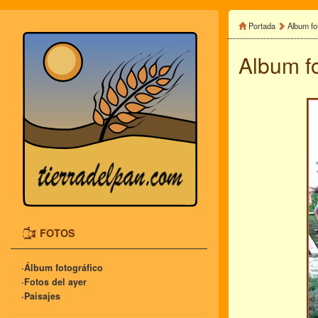
Portada
Album fo
Album f
FOTOS
·Álbum fotográfico
·Fotos del ayer
·Paisajes