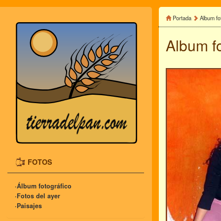
Portada
Album fo
Album f
FOTOS
·Álbum fotográfico
·Fotos del ayer
·Paisajes