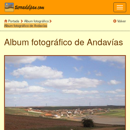
Toggl
navig
Portada
Album fotográfico
Volver
Album fotográfico de Andavías
Album fotográfico de
Andavías