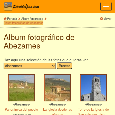
Toggl
navig
Portada
Album fotográfico
Volver
Album fotográfico de Abezames
Album fotográfico de
Abezames
Haz aquí una selección de las fotos que quieras ver
-Abezames-
-Abezames-
-Abezames-
Panorámica del pueblo
La iglesia desde las
Torre de la Iglesia de
afueras
San salvador, vista...
Primavera 2004