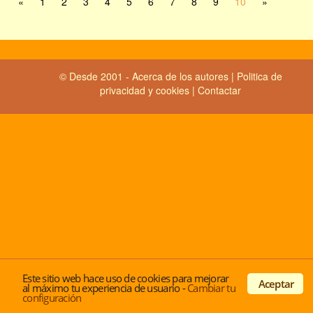
«
1
2
3
4
5
6
7
8
9
10
»
© Desde 2001 -
Acerca de los autores
|
Politica de
privacidad y cookies
|
Contactar
Este sitio web hace uso de cookies para mejorar
Aceptar
al máximo tu experiencia de usuario
-
Cambiar tu
configuración