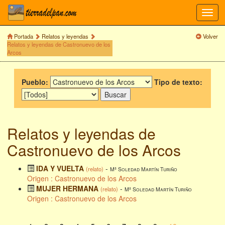
Toggl
navig
Portada
Relatos y leyendas
Volver
Relatos y leyendas de Castronuevo de los
Arcos
Pueblo:
Tipo de texto:
Relatos y leyendas de
Castronuevo de los Arcos
IDA Y VUELTA
-
(relato)
Mª Soledad Martín Turiño
Origen : Castronuevo de los Arcos
MUJER HERMANA
-
(relato)
Mª Soledad Martín Turiño
Origen : Castronuevo de los Arcos